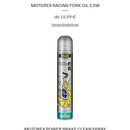
MOTOREX RACING FORK OIL 2,5W
Sale-Preis
ab
16,99 €
Versandgebühren
MOTOREX POWER BRAKE CLEAN SPRAY