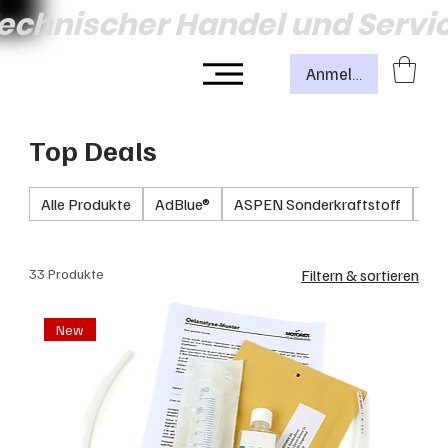
echnischer Handel und Servi
Anmelden
Top Deals
Alle Produkte
AdBlue®
ASPEN Sonderkraftstoff
Fil
33 Produkte
Filtern & sortieren
New