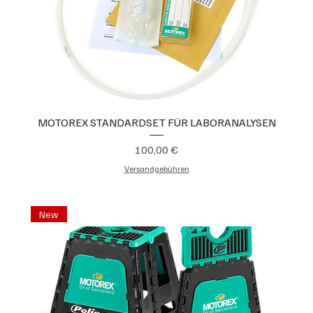
MOTOREX STANDARDSET FÜR LABORANALYSEN
Preis
100,00 €
Versandgebühren
New