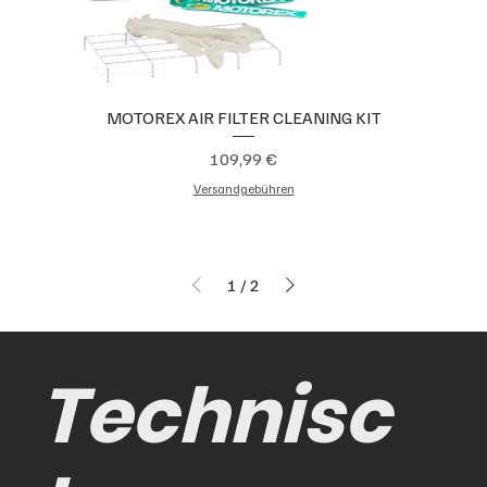
MOTOREX AIR FILTER CLEANING KIT
Preis
109,99 €
Versandgebühren
1
/
2
Technisc