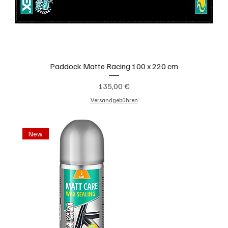
Paddock Matte Racing 100 x 220 cm
Preis
135,00 €
Versandgebühren
New