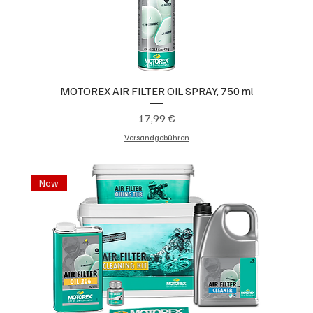
MOTOREX AIR FILTER OIL SPRAY, 750 ml
Preis
17,99 €
Versandgebühren
New