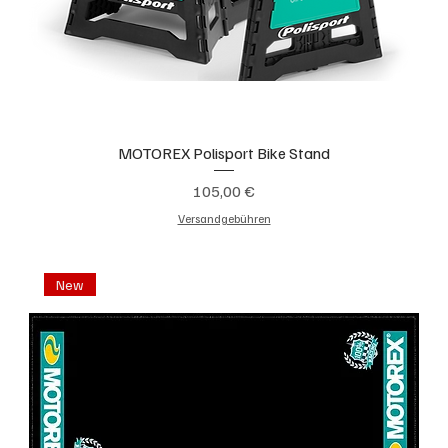
MOTOREX Polisport Bike Stand
Preis
105,00 €
Versandgebühren
New