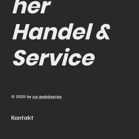
her
Handel &
Service
© 2025 by
sa-webdesign
Kontakt
Sebastian Bach Straße 38,
99610 Sömmerda