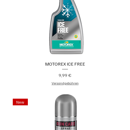
MOTOREX ICE FREE
Preis
9,99 €
Versandgebühren
New