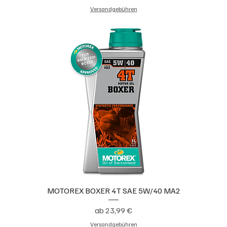
Versandgebühren
MOTOREX BOXER 4T SAE 5W/40 MA2
Sale-Preis
ab
23,99 €
Versandgebühren