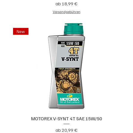
Sale-Preis
ab
18,99 €
Versandgebühren
New
MOTOREX V-SYNT 4T SAE 15W/50
Sale-Preis
ab
20,99 €