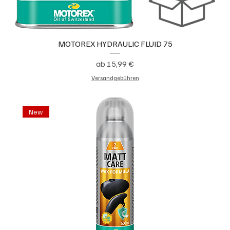
MOTOREX HYDRAULIC FLUID 75
Sale-Preis
ab
15,99 €
Versandgebühren
New