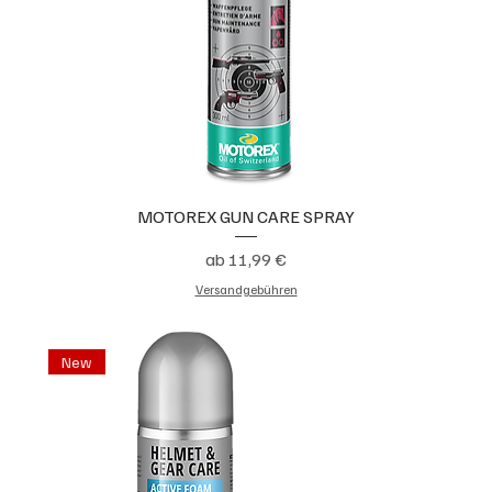
MOTOREX GUN CARE SPRAY
Sale-Preis
ab
11,99 €
Versandgebühren
New