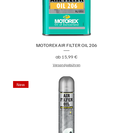
MOTOREX AIR FILTER OIL 206
Sale-Preis
ab
15,99 €
Versandgebühren
New