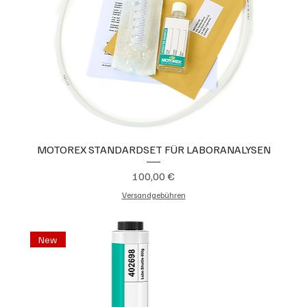
MOTOREX STANDARDSET FÜR LABORANALYSEN
Preis
100,00 €
Versandgebühren
New