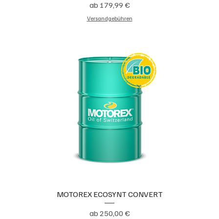
Sale-Preis
ab
179,99 €
Versandgebühren
MOTOREX ECOSYNT CONVERT
Sale-Preis
ab
250,00 €