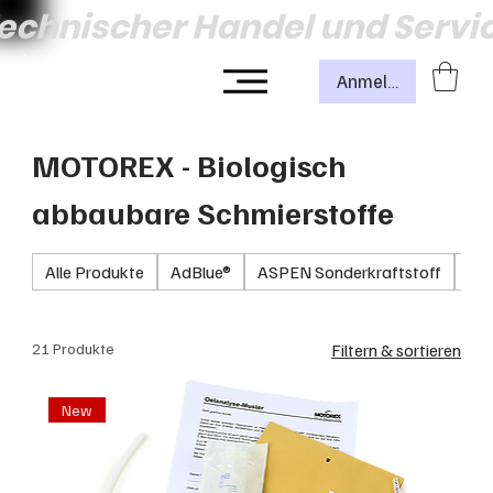
echnischer Handel und Servi
Anmelden
MOTOREX - Biologisch
abbaubare Schmierstoffe
Alle Produkte
AdBlue®
ASPEN Sonderkraftstoff
Fil
21 Produkte
Filtern & sortieren
New