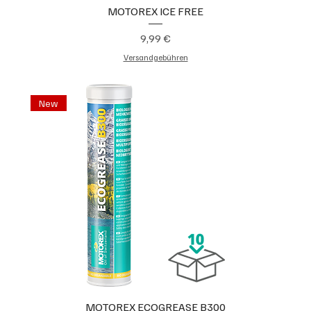
MOTOREX ICE FREE
Preis
9,99 €
Versandgebühren
New
MOTOREX ECOGREASE B300