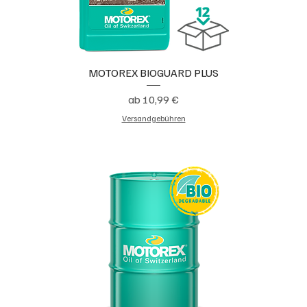
MOTOREX BIOGUARD PLUS
Sale-Preis
ab
10,99 €
Versandgebühren