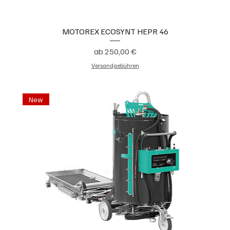
MOTOREX ECOSYNT HEPR 46
Sale-Preis
ab
250,00 €
Versandgebühren
New