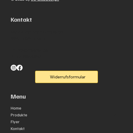
Kontakt
Sebastian Bach Straße 38,
99610 Sömmerda
th.thal@freenet.de
0173-8864853
Widerrufsformular
Menu
Home
Produkte
Flyer
Kontakt