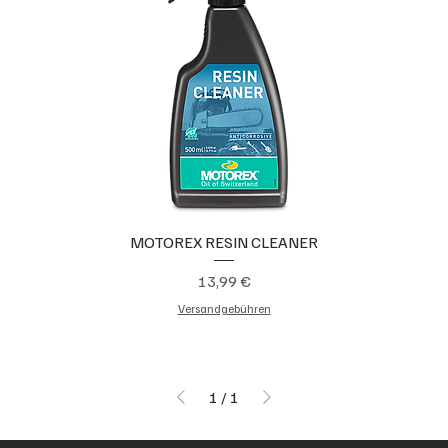
MOTOREX RESIN CLEANER
Preis
13,99 €
Versandgebühren
1
/
1