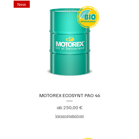
New
MOTOREX ECOSYNT PAO 46
Sale-Preis
ab
250,00 €
Versandgebühren