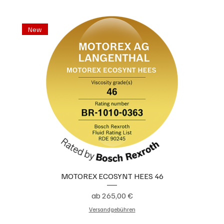
New
MOTOREX ECOSYNT HEES 46
Sale-Preis
ab
265,00 €
Versandgebühren