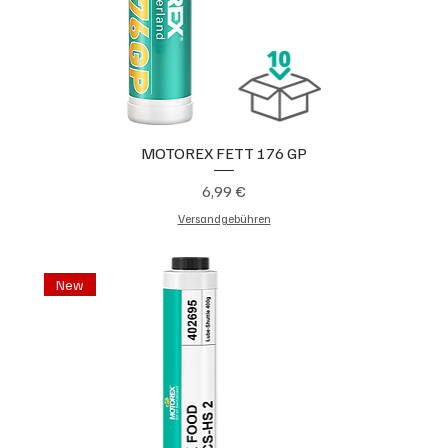
MOTOREX FETT 176 GP
Preis
6,99 €
Versandgebühren
New