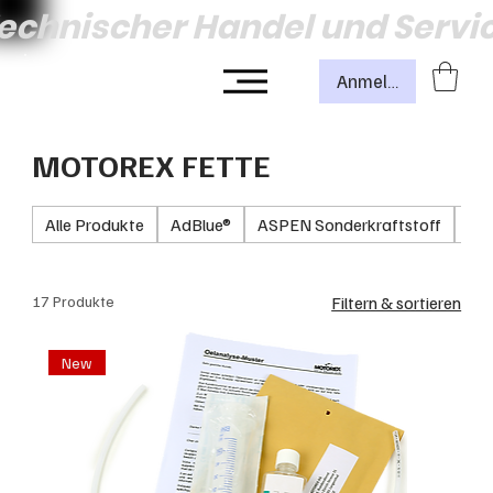
echnischer Handel und Servi
Anmelden
MOTOREX FETTE
Alle Produkte
AdBlue®
ASPEN Sonderkraftstoff
Fil
17 Produkte
Filtern & sortieren
New