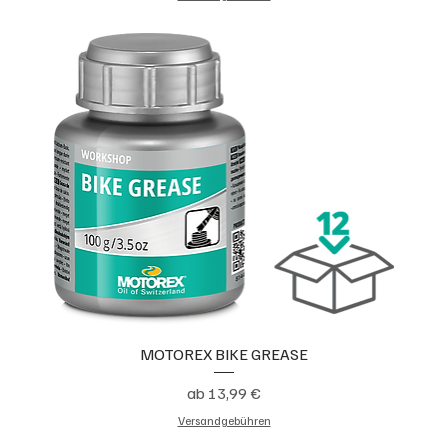
MOTOREX BIKE GREASE
Sale-Preis
ab
13,99 €
Versandgebühren