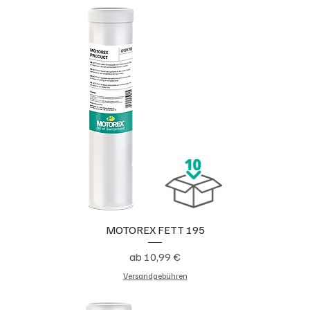
MOTOREX FETT 195
Sale-Preis
ab
10,99 €
Versandgebühren