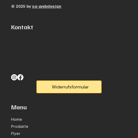
© 2025 by
sa-webdesign
Kontakt
Sebastian Bach Straße 38,
99610 Sömmerda
th.thal@freenet.de
0173-8864853
Widerrufsformular
Menu
Home
Produkte
Flyer