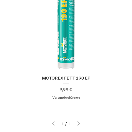
MOTOREX FETT 190 EP
Preis
9,99 €
Versandgebühren
1
/
1