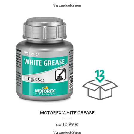
Versandgebühren
MOTOREX WHITE GREASE
Sale-Preis
ab
13,99 €
Versandgebühren