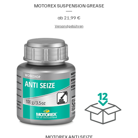
MOTOREX SUSPENSION GREASE
Sale-Preis
ab
21,99 €
Versandgebühren
MOTOREX ANTI SEIZE