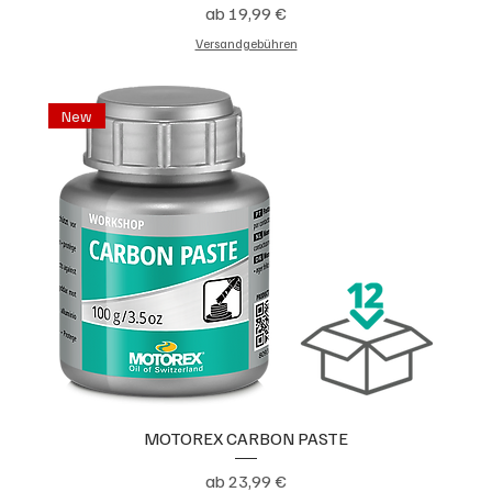
Sale-Preis
ab
19,99 €
Versandgebühren
New
MOTOREX CARBON PASTE
Sale-Preis
ab
23,99 €