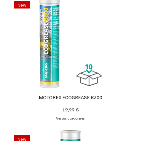
New
MOTOREX ECOGREASE B300
Preis
19,99 €
Versandgebühren
New