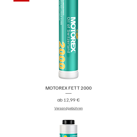
MOTOREX FETT 2000
Sale-Preis
ab
12,99 €
Versandgebühren