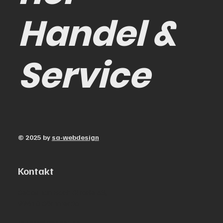
Handel &
Service
© 2025 by
sa-webdesign
Kontakt
Sebastian Bach Straße 38,
99610 Sömmerda
th.thal@freenet.de