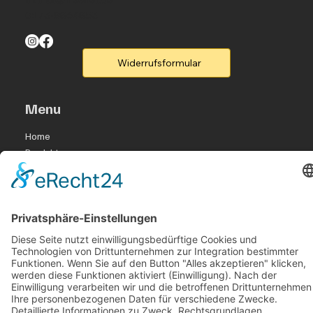
0173-8864853
Widerrufsformular
Menu
Home
Produkte
Flyer
Kontakt
Legal
Rufen Sie un an
B2B-Partner
Legal
Impressum