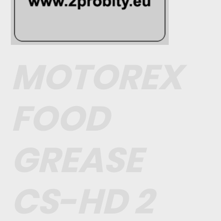
MOTOREX
FOOD
GREASE
CS-HD 2