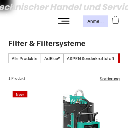
echnischer Handel und Servi
Anmelden
Filter & Filtersysteme
Alle Produkte
AdBlue®
ASPEN Sonderkraftstoff
Fil
1 Produkt
Sortierung
New