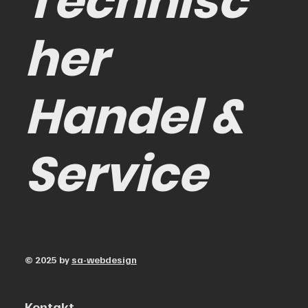
Technisc
her
Handel &
Service
© 2025 by
sa-webdesign
Kontakt