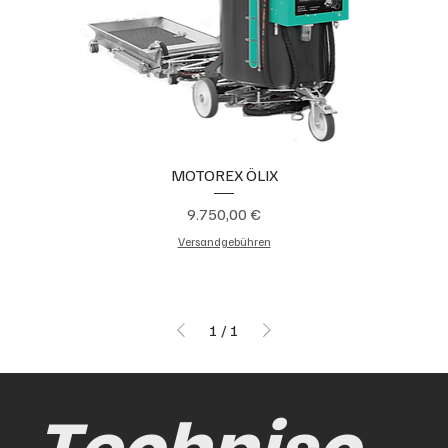
MOTOREX ÖLIX
Preis
9.750,00 €
Versandgebühren
1
/
1