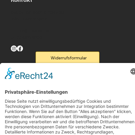
Sebastian Bach Straße 38,
99610 Sömmerda
th.thal@freenet.de
0173-8864853
Widerrufsformular
Menu
Home
Produkte
Flyer
Kontakt
Legal
Rufen Sie un an
B2B-Partner