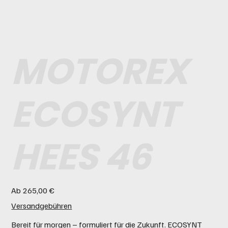
MOTOREX
ECOSYNT
HEES 46
Preis
Ab
265,00 €
Versandgebühren
Bereit für morgen – formuliert für die Zukunft. ECOSYNT