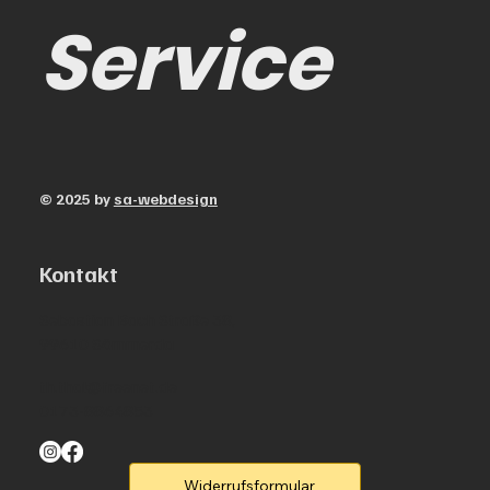
Service
© 2025 by
sa-webdesign
Kontakt
Sebastian Bach Straße 38,
99610 Sömmerda
th.thal@freenet.de
0173-8864853
Widerrufsformular