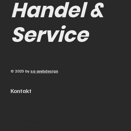
Handel &
Service
© 2025 by
sa-webdesign
Kontakt
Sebastian Bach Straße 38,
99610 Sömmerda
th.thal@freenet.de
0173-8864853