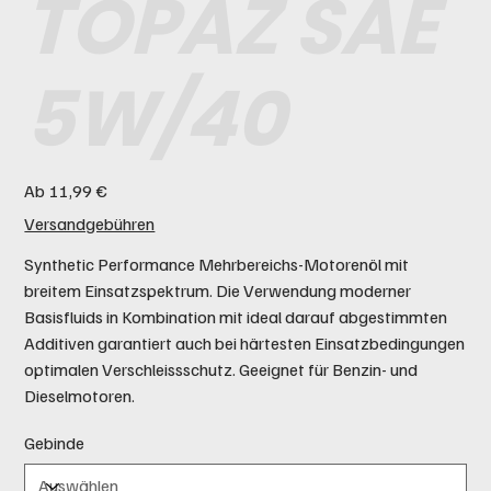
TOPAZ SAE
5W/40
Preis
Ab
11,99 €
Versandgebühren
Synthetic Performance Mehrbereichs-Motorenöl mit
breitem Einsatzspektrum. Die Verwendung moderner
Basisfluids in Kombination mit ideal darauf abgestimmten
Additiven garantiert auch bei härtesten Einsatzbedingungen
optimalen Verschleissschutz. Geeignet für Benzin- und
Dieselmotoren.
Gebinde