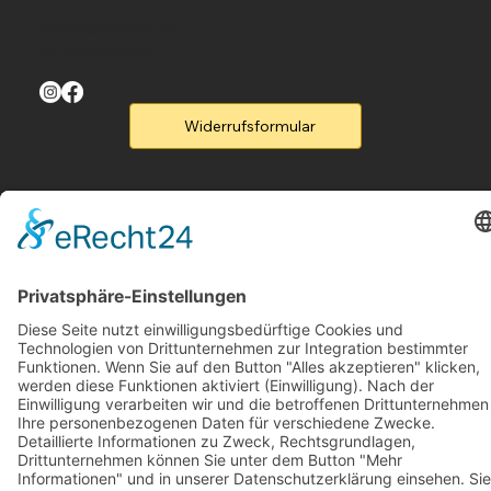
th.thal@freenet.de
0173-8864853
Widerrufsformular
Menu
Home
Produkte
Flyer
Kontakt
Legal
Rufen Sie un an
B2B-Partner
Legal