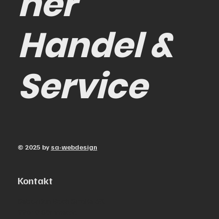
her
Handel &
Service
© 2025 by
sa-webdesign
Kontakt
Sebastian Bach Straße 38,
99610 Sömmerda