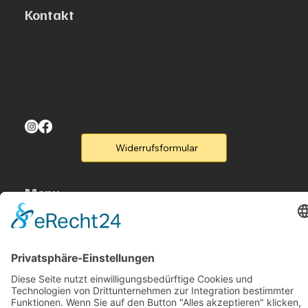
Kontakt
Sebastian Bach Straße 38,
99610 Sömmerda
th.thal@freenet.de
0173-8864853
Widerrufsformular
Menu
Home
Produkte
Flyer
Kontakt
Legal
Rufen Sie un an