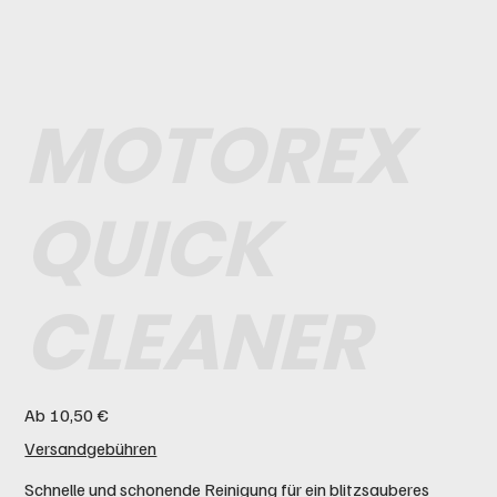
MOTOREX
QUICK
CLEANER
Preis
Ab
10,50 €
Versandgebühren
Schnelle und schonende Reinigung für ein blitzsauberes