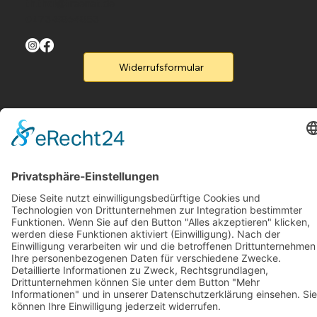
th.thal@freenet.de
0173-8864853
Widerrufsformular
Menu
Home
Produkte
Flyer
Kontakt
Legal
Rufen Sie un an
B2B-Partner
Legal
Impressum