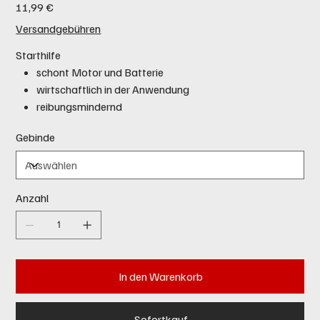
Preis
11,99 €
Versandgebühren
Starthilfe
schont Motor und Batterie
wirtschaftlich in der Anwendung
reibungsmindernd
Gebinde
Anzahl
In den Warenkorb
Sofortkauf