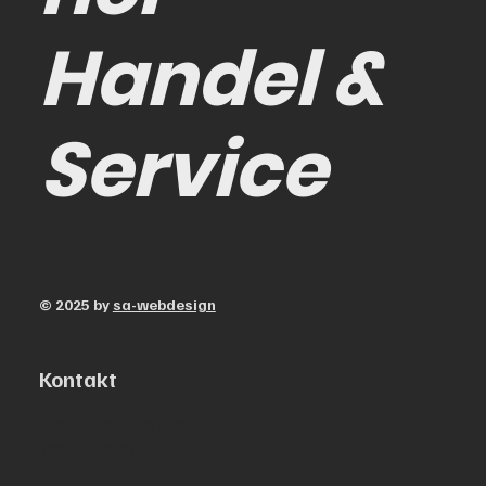
Handel &
Service
© 2025 by
sa-webdesign
Kontakt
Sebastian Bach Straße 38,
99610 Sömmerda