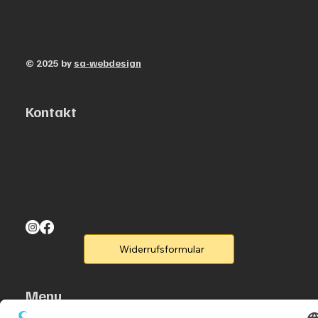
© 2025 by
sa-webdesign
Kontakt
Sebastian Bach Straße 38,
99610 Sömmerda
th.thal@freenet.de
0173-8864853
Widerrufsformular
Menu