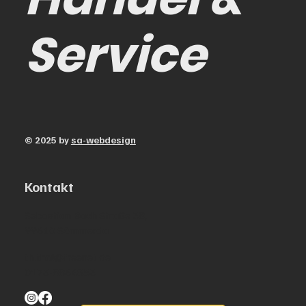
Service
© 2025 by
sa-webdesign
Kontakt
Sebastian Bach Straße 38,
99610 Sömmerda
th.thal@freenet.de
0173-8864853