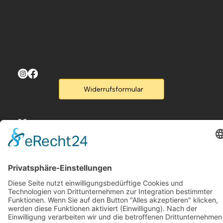
Sebastian Bach Straße 38,
99610 Sömmerda
th.thal@freenet.de
0173-8864853
Widerrufsformular
Menu
Home
Produkte
Flyer
Kontakt
Legal
Rufen Sie un an
B2B-Partner