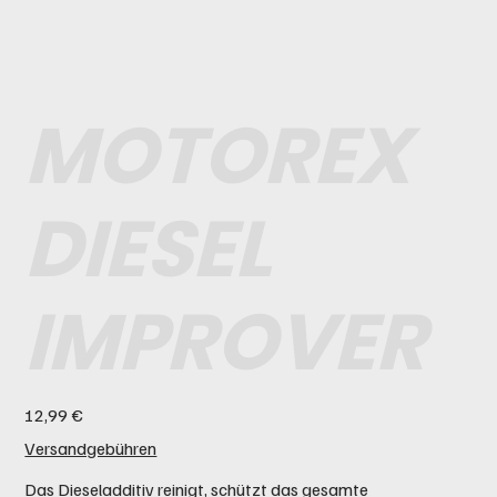
MOTOREX
DIESEL
IMPROVER
Preis
12,99 €
Versandgebühren
Das Dieseladditiv reinigt, schützt das gesamte