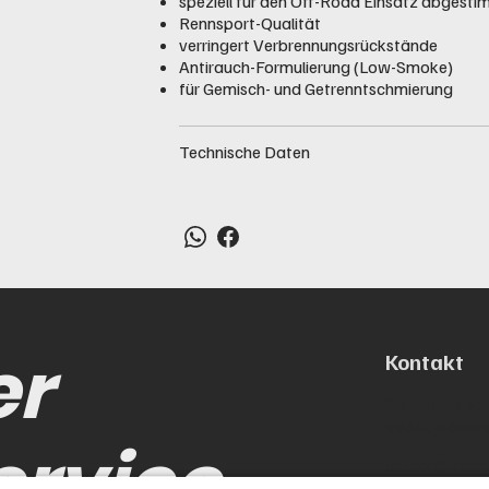
speziell für den Off-Road Einsatz abgesti
Rennsport-Qualität
verringert Verbrennungsrückstände
Antirauch-Formulierung (Low-Smoke)
für Gemisch- und Getrenntschmierung
Technische Daten
er
Kontakt
Sebastian Bac
99610 Sömm
ervice
th.thal@freen
0173-88648