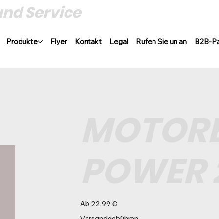
und Service
Produkte
Flyer
Kontakt
Legal
Rufen Sie un an
B2B-Pa
MOTORE
POWER 
Preis
Ab
22,99 €
Versandgebühren