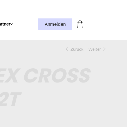
Anmelden
rtner
Zurück
Weiter
X CROSS
2T