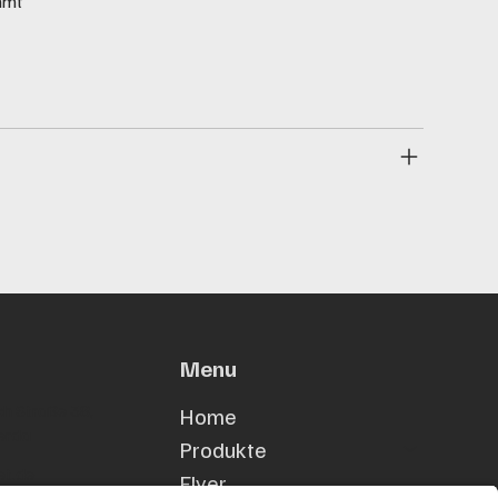
mmt
Menu
h Straße 38,
Home
erda
Produkte
et.de
Flyer
53