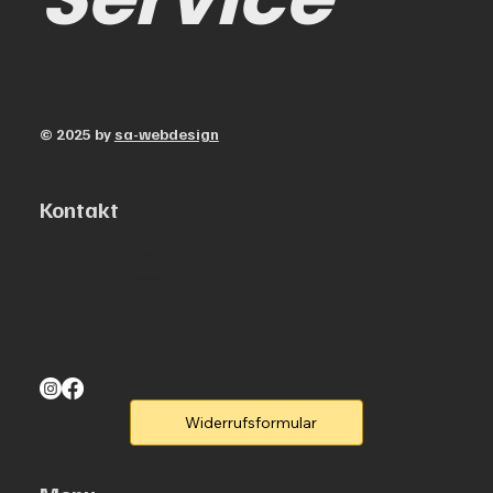
© 2025 by
sa-webdesign
Kontakt
Sebastian Bach Straße 38,
99610 Sömmerda
th.thal@freenet.de
0173-8864853
Widerrufsformular