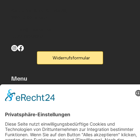
Sebastian Bach Straße 38,
99610 Sömmerda
th.thal@freenet.de
0173-8864853
Widerrufsformular
Menu
Home
Produkte
Flyer
Kontakt
Legal
Rufen Sie un an
B2B-Partner