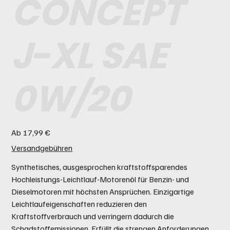
CONCEPT
J-XL SAE
0W/20
Preis
Ab
17,99 €
Versandgebühren
Synthetisches, ausgesprochen kraftstoffsparendes
Hochleistungs-Leichtlauf-Motorenöl für Benzin- und
Dieselmotoren mit höchsten Ansprüchen. Einzigartige
Leichtlaufeigenschaften reduzieren den
Kraftstoffverbrauch und verringern dadurch die
Schadstoffemissionen. Erfüllt die strengen Anforderungen