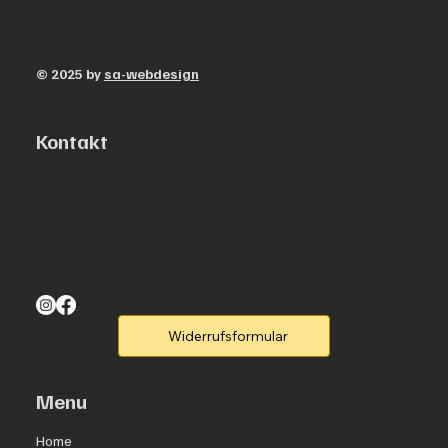
© 2025 by
sa-webdesign
Kontakt
Sebastian Bach Straße 38,
99610 Sömmerda
th.thal@freenet.de
0173-8864853
Widerrufsformular
Menu
Home