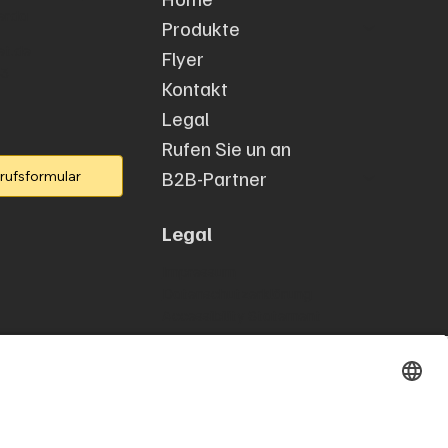
erda
Produkte
et.de
Flyer
53
Kontakt
Legal
Rufen Sie un an
B2B-Partner
rufsformular
Legal
Impressum
Datenschutzerklärung
Accessibility Statement