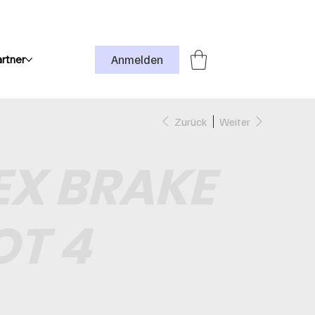
Anmelden
rtner
Zurück
Weiter
X BRAKE
OT 4