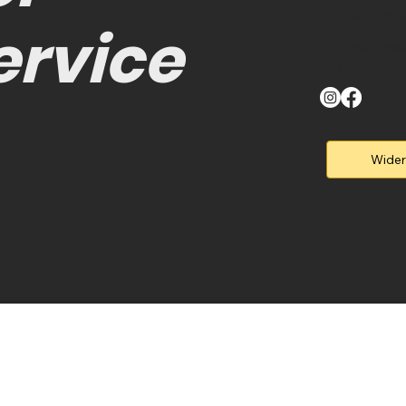
99610 Sömm
ervice
th.thal@freen
0173-88648
Wider