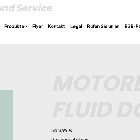
und Service
Produkte
Flyer
Kontakt
Legal
Rufen Sie un an
B2B-Pa
MOTORE
FLUID D
Preis
Ab
8,99 €
Versandgebühren