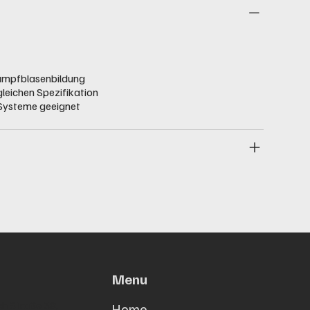
ampfblasenbildung
gleichen Spezifikation
 Systeme geeignet
Menu
h Straße 38,
Home