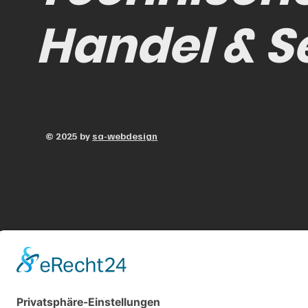
Handel & S
© 2025 by
sa-webdesign