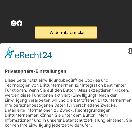
th.thal@freenet.de
0173-8864853
Widerrufsformular
Menu
Home
Produkte
Flyer
Kontakt
Legal
Rufen Sie un an
B2B-Partner
Legal