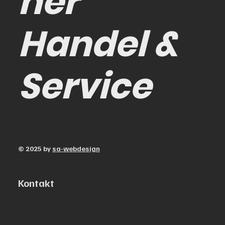
her
Handel &
Service
© 2025 by
sa-webdesign
Kontakt
Sebastian Bach Straße 38,
99610 Sömmerda