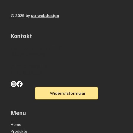
© 2025 by
sa-webdesign
Kontakt
Sebastian Bach Straße 38,
99610 Sömmerda
th.thal@freenet.de
0173-8864853
Widerrufsformular
Menu
Home
Produkte